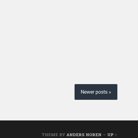
Newer posts »
THEME BY
ANDERS NOREN
—
UP ↑