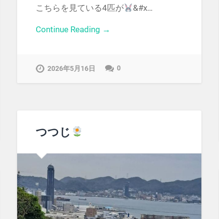
こちらを見ている4匹が
&#x…
Continue Reading →
0
2026年5月16日
つつじ