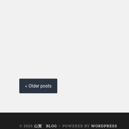
« Older posts
© 2026
山賀 BLOG
— POWERED BY
WORDPRESS