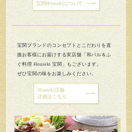
宝関Housekiについて
宝関ブランドのコンセプトとこだわりを直
接お客様にお届けする実店舗「和バル
＆
ふ
ぐ料理
H
o
u
s
e
k
i
宝関」もございます。
ぜひ宝関の味をお楽しみください。
Houseki店舗
詳細はこちら