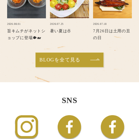
2026.08.01
2026.07.25
2026.07.18
旨キムチがネットシ
暑い夏は🍜
7月26日は土用の丑
ョップに登場🐡🐋
の日
BLOGを全て見る
SNS