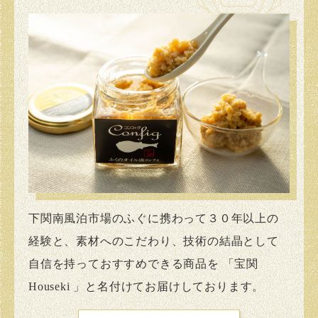
下関南風泊市場のふぐに携わって３０年以上の
経験と、素材へのこだわり、技術の結晶として
自信を持っておすすめできる商品を 「宝関
H
o
u
s
e
k
i
」と名付けてお届けしております。