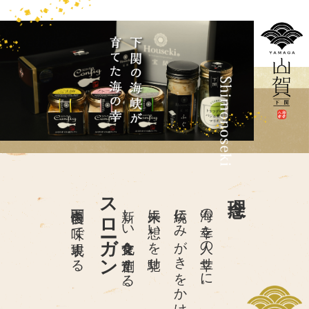
素材のこだわり
技術のこだわり
商品のこだわり
会社概要
スタッフ紹介
スローガン
理念
商品ラインナップ
下関自慢を味で表現する
新しい食文化を創造する。
未来に想いを馳せ
伝統にみがきをかけ
海の幸を人の幸せに。
レシピ
和バル＆ふぐ料理
H
o
u
s
e
k
i
B
L
O
G