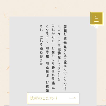
二、技術
。
こ
れ
か
ら
も
、
お
客様か
ら
よ
り
必要と
さ
れ
る
食品メ
ーカ
ー
と
な
る
べ
く
、
海の
幸へ
感謝し
、
海の
幸を
磨き
上げ
、
お
客様に
満足
さ
れ
、
喜ば
れ
る
商品を
作り
続け
ま
す
。
山賀は
創業以来、
お
客様に
本物の
美味し
さ
を
ご
家庭で
楽し
ん
で
い
た
だ
け
る
よ
う
に
と
常に
高い
品質の
追求を
し
て
き
ま
し
た
技術のこだわり