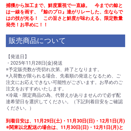
捕獲から加工まで、鮮度重視で一直線。 今までの鯨と
は一線を画す、『鯨のプロ』達がリレーした、生ならで
はの技が光る！ この旨さと鮮度が味わえる、限定数量
発売！お早めに！！
販売商品について
【発送日】
・2025年11月28日(金)発送
※予定販売数が売切れ次第、終了となります。
※入荷数が限られる場合、先着順の発送となるため、ご
注文にお応えできない可能性がございます。お早めのご
注文をおすすめいたします。
※冷蔵・限定商品の為、代替えがありませんので必ず配
達希望日を選択してください。（下記到着目安をご確認
ください。）
到着目安は、11月29日(土)・11月30日(日)・12月1日(月)
※関東以北配送の場合は、11月30日(日)・12月1日(月)と