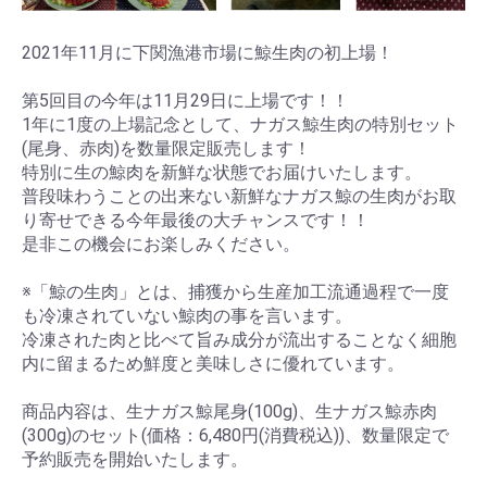
2021年11月に下関漁港市場に鯨生肉の初上場！
第5回目の今年は11月29日に上場です！！
1年に1度の上場記念として、ナガス鯨生肉の特別セット
(尾身、赤肉)を数量限定販売します！
特別に生の鯨肉を新鮮な状態でお届けいたします。
普段味わうことの出来ない新鮮なナガス鯨の生肉がお取
り寄せできる今年最後の大チャンスです！！
是非この機会にお楽しみください。
※「鯨の生肉」とは、捕獲から生産加工流通過程で一度
も冷凍されていない鯨肉の事を言います。
冷凍された肉と比べて旨み成分が流出することなく細胞
内に留まるため鮮度と美味しさに優れています。
商品内容は、生ナガス鯨尾身(100g)、生ナガス鯨赤肉
(300g)のセット(価格：6,480円(消費税込))、数量限定で
予約販売を開始いたします。