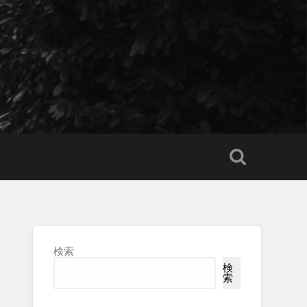
検索
検
索