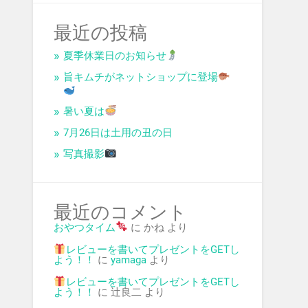
最近の投稿
夏季休業日のお知らせ
旨キムチがネットショップに登場
暑い夏は
7月26日は土用の丑の日
写真撮影
最近のコメント
おやつタイム
に
かね
より
レビューを書いてプレゼントをGETし
よう！！
に
yamaga
より
レビューを書いてプレゼントをGETし
よう！！
に
辻良二
より